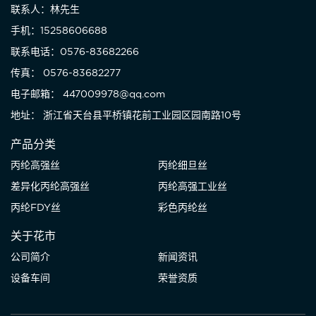
联系人：林先生
手机：15258606688
联系电话：0576-83682266
传真： 0576-83682277
电子邮箱： 447009978@qq.com
地址： 浙江省天台县平桥镇花前工业园区园南路10号
产品分类
丙纶高强丝
丙纶细旦丝
差异化丙纶高强丝
丙纶高强工业丝
丙纶FDY丝
彩色丙纶丝
关于花市
公司简介
新闻资讯
设备车间
荣誉资质