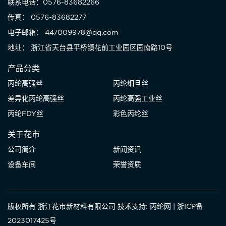
联系电话：0576-83682266
传真： 0576-83682277
电子邮箱： 447009978@qq.com
地址： 浙江省天台县平桥镇花前工业园区园南路10号
产品分类
丙纶高强丝
丙纶细旦丝
差异化丙纶高强丝
丙纶高强工业丝
丙纶FDY丝
彩色丙纶丝
关于花市
公司简介
新闻资讯
设备车间
荣誉资质
版权所有 浙江花市新材料有限公司
技术支持: 丙纶网
|
浙ICP备
2023017425号